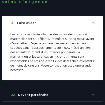
deuxième édition dudit championnat après le
soins d'urgence
succès de la première édition illustrée par des
photos ci-dessous
01.
Faire un don
Les taux de mortalité infantile, des moins de cinq ans et
maternelle sont stupéfiants. Un enfant sur cinq meurt avant
d'avoir atteint l'âge de cinq ans. Les mères meurent en
couches dans 13 accouchements sur 1 000. Près d'un tiers
des enfants souffrent d'insuffisance pondérale. La
malnutrition et les carences en micronutriments sont
responsables de près de la moitié des décès chez les enfants
de moins de cinq ans. Votre contribution est d'une grande
nécessité.
02.
Devenir parténaire